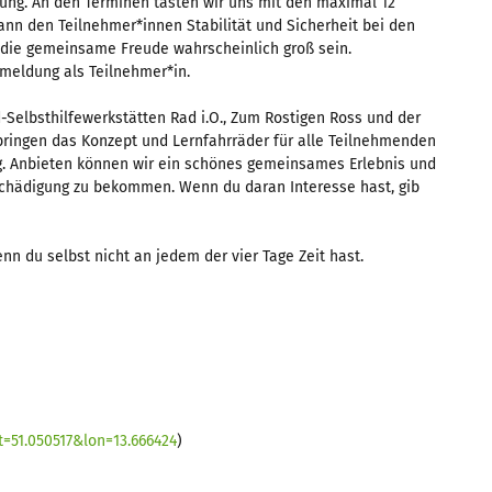
zung. An den Terminen tasten wir uns mit den maximal 12
nn den Teilnehmer*innen Stabilität und Sicherheit bei den
d die gemeinsame Freude wahrscheinlich groß sein.
meldung als Teilnehmer*in.
d-Selbsthilfewerkstätten Rad i.O., Zum Rostigen Ross und der
bringen das Konzept und Lernfahrräder für alle Teilnehmenden
ng. Anbieten können wir ein schönes gemeinsames Erlebnis und
schädigung zu bekommen. Wenn du daran Interesse hast, gib
nn du selbst nicht an jedem der vier Tage Zeit hast.
=51.050517&lon=13.666424
)