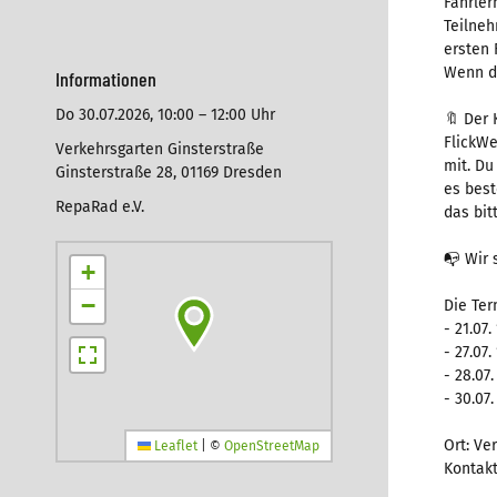
Fahrler
Teilneh
ersten 
Wenn du
Informationen
Do 30.07.2026,
10:00 – 12:00 Uhr
🔖 Der 
FlickWe
Verkehrsgarten Ginsterstraße
mit. Du
Ginsterstraße 28, 01169 Dresden
es best
RepaRad e.V.
das bit
📭 Wir 
+
−
Die Ter
- 21.07.
- 27.07.
- 28.07.
- 30.07.
Ort: Ve
Leaflet
|
©
OpenStreetMap
Kontak