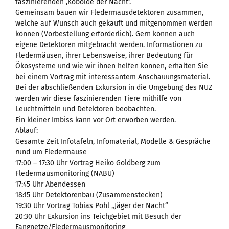
faszinierenden ‚Kobolde der Nacht‘.
Gemeinsam bauen wir Fledermausdetektoren zusammen,
welche auf Wunsch auch gekauft und mitgenommen werden
können (Vorbestellung erforderlich). Gern können auch
eigene Detektoren mitgebracht werden. Informationen zu
Fledermäusen, ihrer Lebensweise, ihrer Bedeutung für
Ökosysteme und wie wir ihnen helfen können, erhalten Sie
bei einem Vortrag mit interessantem Anschauungsmaterial.
Bei der abschließenden Exkursion in die Umgebung des NUZ
werden wir diese faszinierenden Tiere mithilfe von
Leuchtmitteln und Detektoren beobachten.
Ein kleiner Imbiss kann vor Ort erworben werden.
Ablauf:
Gesamte Zeit Infotafeln, Infomaterial, Modelle & Gespräche
rund um Fledermäuse
17:00 – 17:30 Uhr Vortrag Heiko Goldberg zum
Fledermausmonitoring (NABU)
17:45 Uhr Abendessen
18:15 Uhr Detektorenbau (Zusammenstecken)
19:30 Uhr Vortrag Tobias Pohl „Jäger der Nacht“
20:30 Uhr Exkursion ins Teichgebiet mit Besuch der
Fangnetze/Fledermausmonitoring