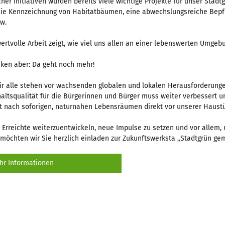
cher Initiativen wurden bereits viele wichtige Projekte für unser Stadt
 die Kennzeichnung von Habitatbäumen, eine abwechslungsreiche Bepf
w.
ertvolle Arbeit zeigt, wie viel uns allen an einer lebenswerten Umgebu
ken aber: Da geht noch mehr!
r alle stehen vor wachsenden globalen und lokalen Herausforderunge
altsqualität für die Bürgerinnen und Bürger muss weiter verbessert 
t nach soforigen, naturnahen Lebensräumen direkt vor unserer Haustü
Erreichte weiterzuentwickeln, neue Impulse zu setzen und vor allem, 
 möchten wir Sie herzlich einladen zur Zukunftswerksta „Stadtgrün ge
r Informationen