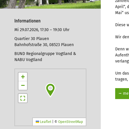
zahlrei
April“,
Mai“ us
Informationen
Diese w
Mi 29.07.2026,
17:30 – 19:30 Uhr
Wir den
Quartier 30 Plauen
Bahnhofstraße 30, 08523 Plauen
Denn wi
BUND Regionalgruppe Vogtland &
Aufenth
NABU Vogtland
verlang
Um das 
+
tragen,
−
⭢ meh
Leaflet
|
©
OpenStreetMap