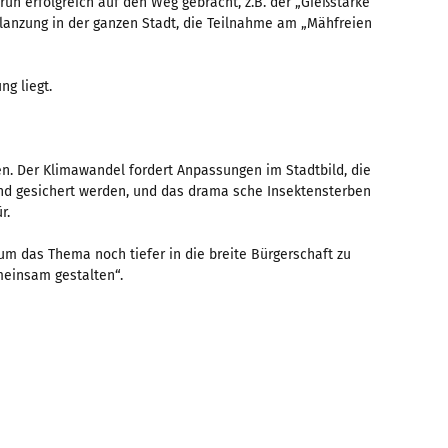
grün erfolgreich auf den Weg gebracht, z.B. der „Gießstarke
lanzung in der ganzen Stadt, die Teilnahme am „Mähfreien
ng liegt.
n. Der Klimawandel fordert Anpassungen im Stadtbild, die
und gesichert werden, und das drama sche Insektensterben
r.
um das Thema noch tiefer in die breite Bürgerschaft zu
meinsam gestalten“.