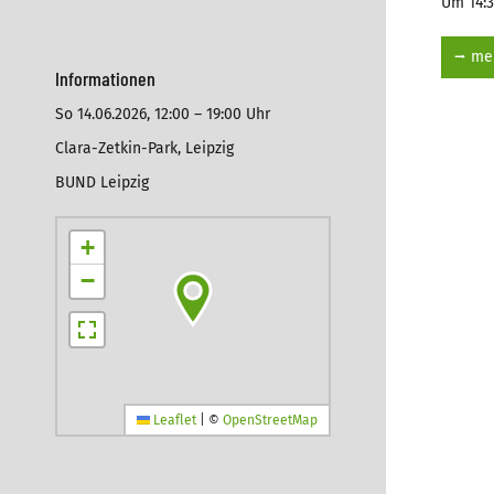
Um 14:3
⭢ meh
Informationen
So 14.06.2026,
12:00 – 19:00 Uhr
Clara-Zetkin-Park, Leipzig
BUND Leipzig
+
−
Leaflet
|
©
OpenStreetMap