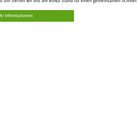
0 Uhr treffen wir uns am BUND Stand für einen gemeinsamen Schmett
r Informationen